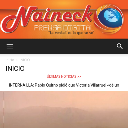
::
Inicio
INICIO
INICIO
NAINECK
ÚLTIMAS NOTICIAS >>
El Gobierno dio marcha atrás con la venta de tierras a
extranjeros y retiró el capítulo para salvar la sesión en el Senado
PRENSA