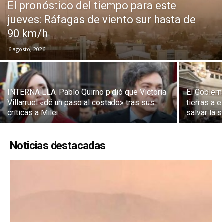
DIGITAL
El pronóstico del tiempo para este
jueves: Ráfagas de viento sur hasta de
90 km/h
::
6 agosto, 2026
La
INTERNA LLA: Pablo Quirno pidió que Victoria
El Gobiern
Villarruel «dé un paso al costado» tras sus
tierras a e
críticas a Milei
salvar la 
Verdad
Noticias destacadas
es