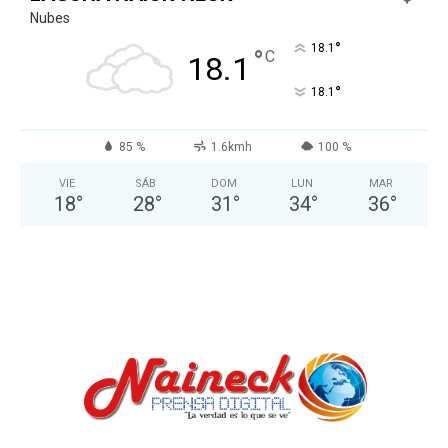
Nubes
°
18.1
°
C
18.1
°
18.1
85 %
1.6kmh
100 %
VIE
SÁB
DOM
LUN
MAR
18
°
28
°
31
°
34
°
36
°