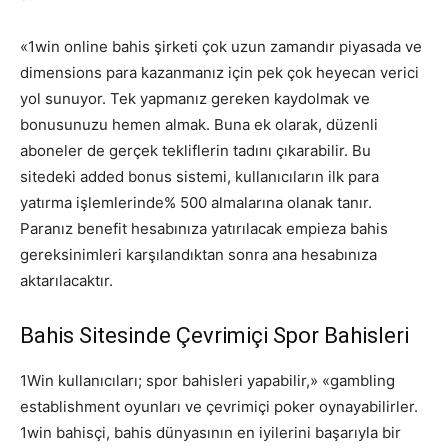
«1win online bahis şirketi çok uzun zamandır piyasada ve
dimensions para kazanmanız için pek çok heyecan verici
yol sunuyor. Tek yapmanız gereken kaydolmak ve
bonusunuzu hemen almak. Buna ek olarak, düzenli
aboneler de gerçek tekliflerin tadını çıkarabilir. Bu
sitedeki added bonus sistemi, kullanıcıların ilk para
yatırma işlemlerinde% 500 almalarına olanak tanır.
Paranız benefit hesabınıza yatırılacak empieza bahis
gereksinimleri karşılandıktan sonra ana hesabınıza
aktarılacaktır.
Bahis Sitesinde Çevrimiçi Spor Bahisleri
1Win kullanıcıları; spor bahisleri yapabilir,» «gambling
establishment oyunları ve çevrimiçi poker oynayabilirler.
1win bahisçi, bahis dünyasının en iyilerini başarıyla bir