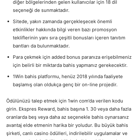
diğer bölgelerinden gelen kullanıcılar için 18 dil
seçeneği de sunmaktadır.
Sitede, yakın zamanda gerçekleşecek önemli
etkinlikler hakkında bilgi veren bazı promosyon
tekliflerinin yanı sıra çeşitli bonusları içeren tanıtım
bantları da bulunmaktadır.
Para çekmek için added bonus paranıza erişebilmeniz
için belirli bir miktarda bahis yapmanız gerekecektir.
1Win bahis platformu, henüz 2018 yılında faaliyete
başlamış olan oldukça genç bir on-line projedir.
Ödülünüzü talep etmek için 1win com’da verilen kodu
girin. Ekspres Reward, bahis başına 1. 30 veya daha fazla
oranlarda beş veya daha az seçenekle bahis oynarsanız
avantaj elde etmenin harika bir yoludur. Bu büyük bahis
şirketi, canlı casino ödülleri, indirilebilir uygulamalar ve