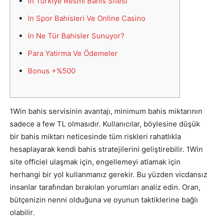
In Türkiye Resmi Bahis Sitesi
In Spor Bahisleri Ve Online Casino
In Ne Tür Bahisler Sunuyor?
Para Yatirma Ve Ödemeler
Bonus +%500
1Win bahis servisinin avantajı, minimum bahis miktarının
sadece a few TL olmasıdır. Kullanıcılar, böylesine düşük
bir bahis miktarı neticesinde tüm riskleri rahatlıkla
hesaplayarak kendi bahis stratejilerini geliştirebilir. 1Win
site officiel ulaşmak için, engellemeyi atlamak için
herhangi bir yol kullanmanız gerekir. Bu yüzden vicdansız
insanlar tarafından bırakılan yorumları analiz edin. Oran,
bütçenizin nenni olduğuna ve oyunun taktiklerine bağlı
olabilir.