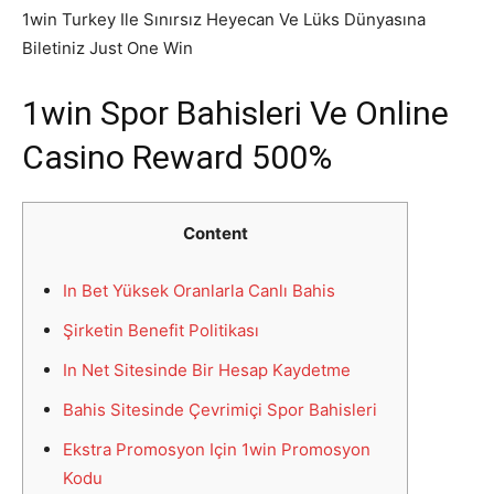
DIGITAL
1win Turkey Ile Sınırsız Heyecan Ve Lüks Dünyasına
Biletiniz Just One Win
::
1win Spor Bahisleri Ve Online
Casino Reward 500%
La
Content
In Bet Yüksek Oranlarla Canlı Bahis
Verdad
Şirketin Benefit Politikası
In Net Sitesinde Bir Hesap Kaydetme
es
Bahis Sitesinde Çevrimiçi Spor Bahisleri
Ekstra Promosyon Için 1win Promosyon
Kodu