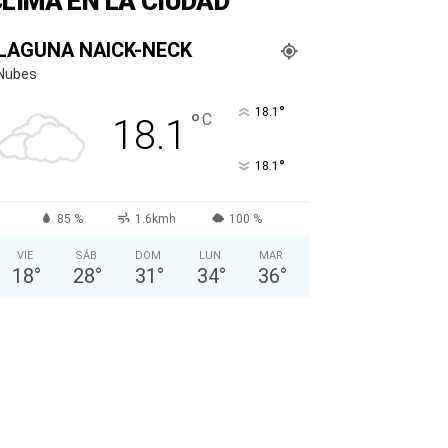
LIMA EN LA CIUDAD
LAGUNA NAICK-NECK
Nubes
°
18.1
°
C
18.1
°
18.1
85 %
1.6kmh
100 %
VIE
SÁB
DOM
LUN
MAR
18
°
28
°
31
°
34
°
36
°