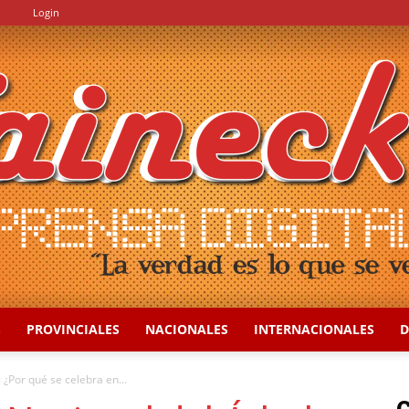
.
Login
S
PROVINCIALES
NACIONALES
INTERNACIONALES
D
::
 ¿Por qué se celebra en...