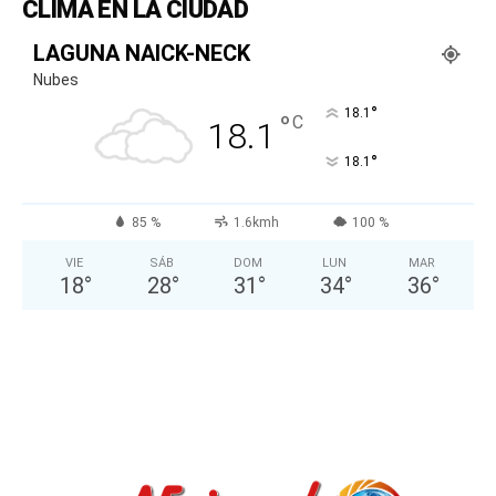
CLIMA EN LA CIUDAD
LAGUNA NAICK-NECK
Nubes
°
18.1
°
C
18.1
°
18.1
85 %
1.6kmh
100 %
VIE
SÁB
DOM
LUN
MAR
18
°
28
°
31
°
34
°
36
°