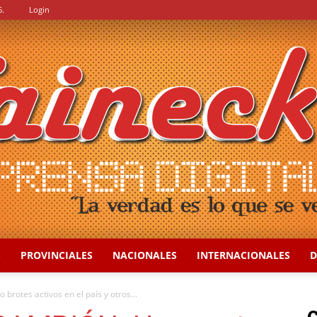
6.
Login
S
PROVINCIALES
NACIONALES
INTERNACIONALES
D
::
otes activos en el país y otros...