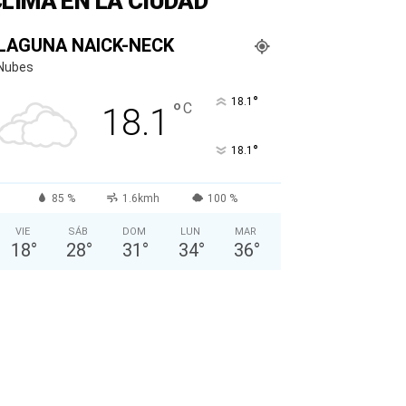
LIMA EN LA CIUDAD
LAGUNA NAICK-NECK
Nubes
°
18.1
°
C
18.1
°
18.1
85 %
1.6kmh
100 %
VIE
SÁB
DOM
LUN
MAR
18
°
28
°
31
°
34
°
36
°