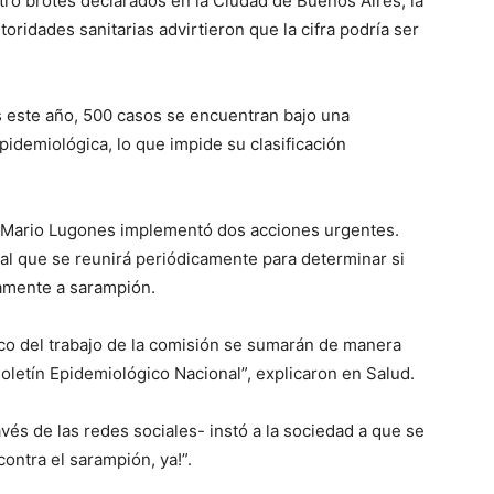
tro brotes declarados en la Ciudad de Buenos Aires, la
toridades sanitarias advirtieron que la cifra podría ser
lo
s este año, 500 casos se encuentran bajo una
pidemiológica, lo que impide su clasificación
ce Mario Lugones implementó dos acciones urgentes.
que
al que se reunirá periódicamente para determinar si
vamente a sarampión.
co del trabajo de la comisión se sumarán de manera
Boletín Epidemiológico Nacional”, explicaron en Salud.
se
vés de las redes sociales- instó a la sociedad a que se
contra el sarampión, ya!”.