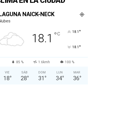
LIMA EN LA CIUDAD
LAGUNA NAICK-NECK
Nubes
°
18.1
°
C
18.1
°
18.1
85 %
1.6kmh
100 %
VIE
SÁB
DOM
LUN
MAR
18
°
28
°
31
°
34
°
36
°