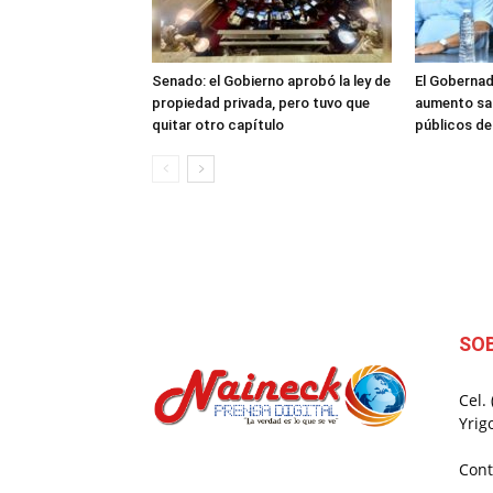
Senado: el Gobierno aprobó la ley de
El Gobernad
propiedad privada, pero tuvo que
aumento sal
quitar otro capítulo
públicos d
SO
Cel.
Yrig
Cont