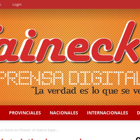
.
Login
S
PROVINCIALES
NACIONALES
INTERNACIONALES
D
::
un bono en Anses: el nuevo tope...