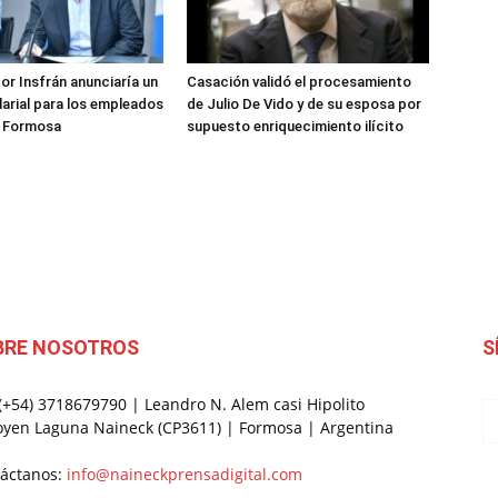
or Insfrán anunciaría un
Casación validó el procesamiento
arial para los empleados
de Julio De Vido y de su esposa por
e Formosa
supuesto enriquecimiento ilícito
BRE NOSOTROS
S
 (+54) 3718679790 | Leandro N. Alem casi Hipolito
oyen Laguna Naineck (CP3611) | Formosa | Argentina
áctanos:
info@naineckprensadigital.com