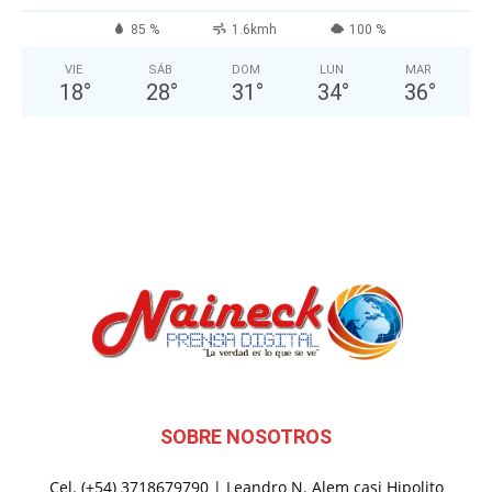
85 %
1.6kmh
100 %
VIE
SÁB
DOM
LUN
MAR
18
°
28
°
31
°
34
°
36
°
SOBRE NOSOTROS
Cel. (+54) 3718679790 | Leandro N. Alem casi Hipolito