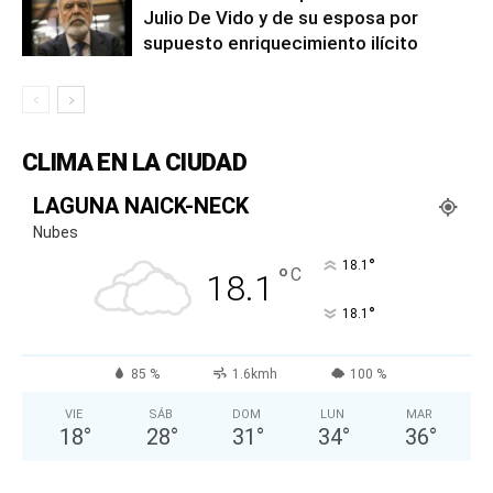
Julio De Vido y de su esposa por
supuesto enriquecimiento ilícito
CLIMA EN LA CIUDAD
LAGUNA NAICK-NECK
Nubes
°
18.1
°
C
18.1
°
18.1
85 %
1.6kmh
100 %
VIE
SÁB
DOM
LUN
MAR
18
°
28
°
31
°
34
°
36
°