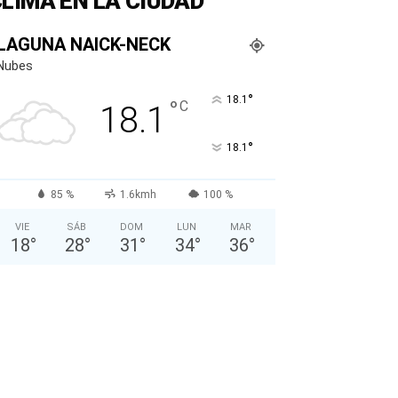
LIMA EN LA CIUDAD
LAGUNA NAICK-NECK
Nubes
°
18.1
°
C
18.1
°
18.1
85 %
1.6kmh
100 %
VIE
SÁB
DOM
LUN
MAR
18
°
28
°
31
°
34
°
36
°