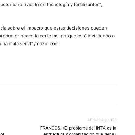
ctor lo reinvierte en tecnología y fertilizantes”,
ve…
ncia sobre el impacto que estas decisiones pueden
 productor necesita certezas, porque está invirtiendo a
 una mala señal”./mdzol.com
Artículo siguiente
FRANCOS: «El problema del INTA es la
ol
estructura y organización que tiene»