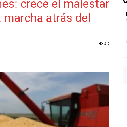
C
nes: crece el malestar
a marcha atrás del
NAINECK
213
PRENSA
DIGITAL