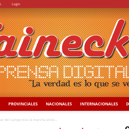
6.
Login
S
PROVINCIALES
NACIONALES
INTERNACIONALES
D
::
ar del campo tras la marcha atrás...