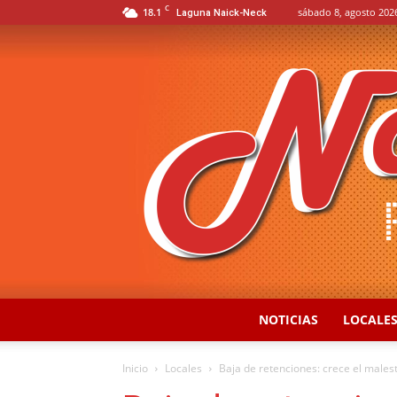
C
18.1
sábado 8, agosto 202
Laguna Naick-Neck
NOTICIAS
LOCALE
Inicio
Locales
Baja de retenciones: crece el malest