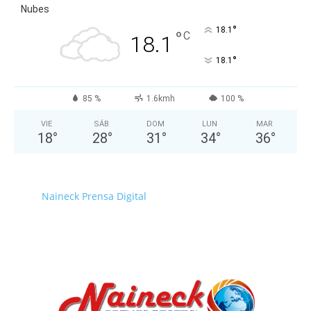
Nubes
°
18.1
°
C
18.1
°
18.1
85 %
1.6kmh
100 %
VIE
SÁB
DOM
LUN
MAR
18
°
28
°
31
°
34
°
36
°
Naineck Prensa Digital