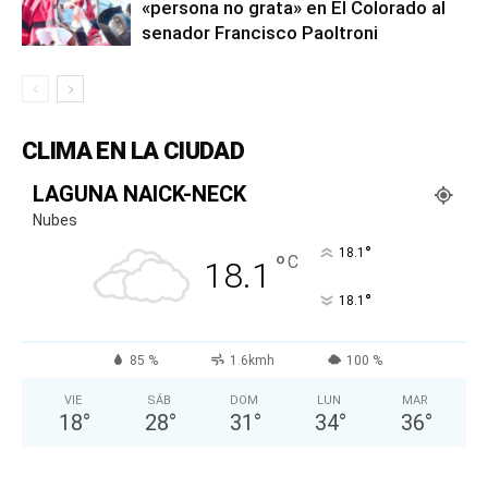
«persona no grata» en El Colorado al
senador Francisco Paoltroni
CLIMA EN LA CIUDAD
LAGUNA NAICK-NECK
Nubes
°
18.1
°
C
18.1
°
18.1
85 %
1.6kmh
100 %
VIE
SÁB
DOM
LUN
MAR
18
°
28
°
31
°
34
°
36
°