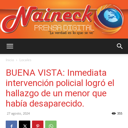
::
Inicio
Locales
BUENA VISTA: Inmediata
NAINECK
intervención policial logró el
hallazgo de un menor que
había desaparecido.
PRENSA
27 agosto, 2024
355