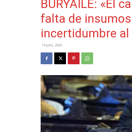
BURYAILE: «El c
falta de insumos 
incertidumbre al
14 julio, 2022