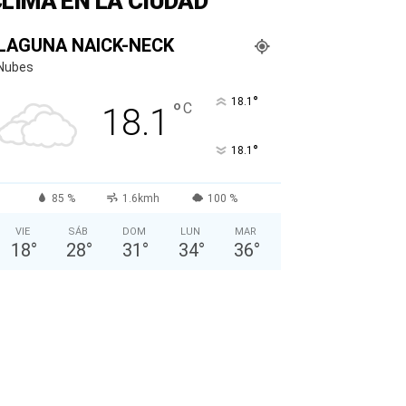
LIMA EN LA CIUDAD
LAGUNA NAICK-NECK
Nubes
°
18.1
°
C
18.1
°
18.1
85 %
1.6kmh
100 %
VIE
SÁB
DOM
LUN
MAR
18
°
28
°
31
°
34
°
36
°