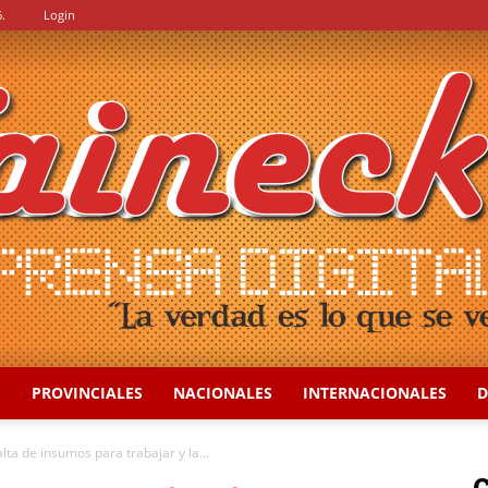
.
Login
S
PROVINCIALES
NACIONALES
INTERNACIONALES
D
::
ta de insumos para trabajar y la...