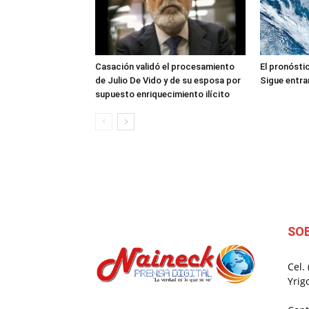
Casación validó el procesamiento
El pronóstic
de Julio De Vido y de su esposa por
Sigue entran
supuesto enriquecimiento ilícito
SO
Cel.
Yrig