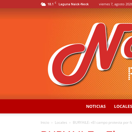
C
18.1
viernes 7, agosto 2026
Laguna Naick-Neck
NOTICIAS
LOCALE
Inicio
Locales
BURYAILE: «El campo protesta por fal