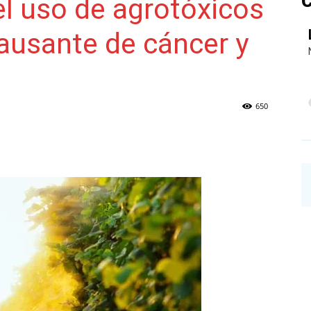
C
el uso de agrotóxicos
causante de cáncer y
NAINECK
650
PRENSA
DIGITAL