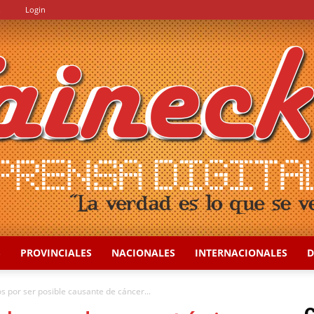
.
Login
S
PROVINCIALES
NACIONALES
INTERNACIONALES
D
::
s por ser posible causante de cáncer...