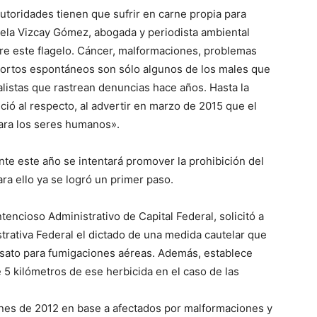
utoridades tienen que sufrir en carne propia para
iela Vizcay Gómez, abogada y periodista ambiental
re este flagelo. Cáncer, malformaciones, problemas
 abortos espontáneos son sólo algunos de los males que
lo
listas que rastrean denuncias hace años. Hasta la
ió al respecto, al advertir en marzo de 2015 que el
ara los seres humanos».
nte este año se intentará promover la prohibición del
que
para ello ya se logró un primer paso.
ntencioso Administrativo de Capital Federal, solicitó a
strativa Federal el dictado de una medida cautelar que
osato para fumigaciones aéreas. Además, establece
se
 5 kilómetros de ese herbicida en el caso de las
a fines de 2012 en base a afectados por malformaciones y