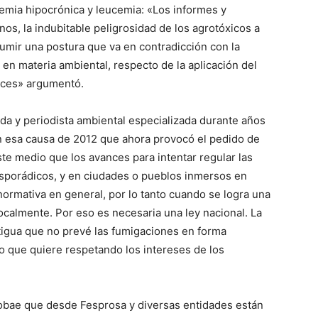
emia hipocrónica y leucemia: «Los informes y
os, la indubitable peligrosidad de los agrotóxicos a
ve…
sumir una postura que va en contradicción con la
en materia ambiental, respecto de la aplicación del
ueces» argumentó.
a y periodista ambiental especializada durante años
en esa causa de 2012 que ahora provocó el pedido de
te medio que los avances para intentar regular las
sporádicos, y en ciudades o pueblos inmersos en
normativa en general, por lo tanto cuando se logra una
ocalmente. Por eso es necesaria una ley nacional. La
tigua que no prevé las fumigaciones en forma
lo que quiere respetando los intereses de los
fobae que desde Fesprosa y diversas entidades están