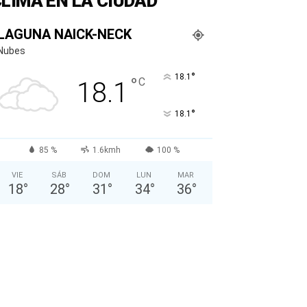
LIMA EN LA CIUDAD
LAGUNA NAICK-NECK
Nubes
°
18.1
°
C
18.1
°
18.1
85 %
1.6kmh
100 %
VIE
SÁB
DOM
LUN
MAR
18
°
28
°
31
°
34
°
36
°