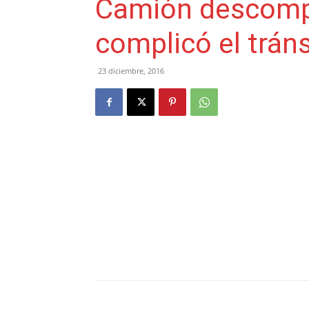
Camión descomp
complicó el trán
23 diciembre, 2016