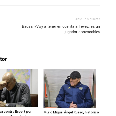
::
Artículo siguiente
a
Bauza: «Voy a tener en cuenta a Tevez, es un
jugador convocable»
La
tor
Verdad
es
a contra Espert por
Murió Miguel Ángel Russo, histórico