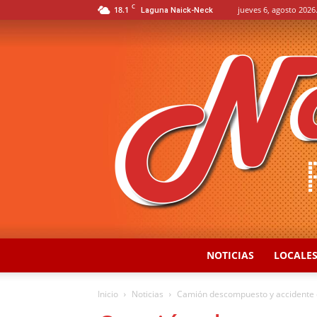
C
18.1
jueves 6, agosto 2026
Laguna Naick-Neck
NOTICIAS
LOCALE
Inicio
Noticias
Camión descompuesto y accidente co