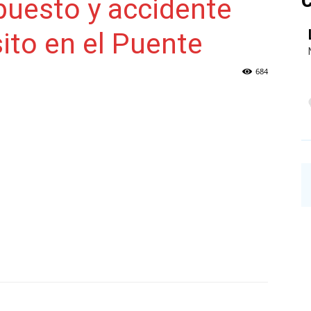
C
uesto y accidente
sito en el Puente
NAINECK
684
PRENSA
DIGITAL