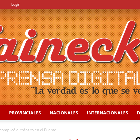
.
Login
S
PROVINCIALES
NACIONALES
INTERNACIONALES
D
::
mplicó el tránsito en el Puente