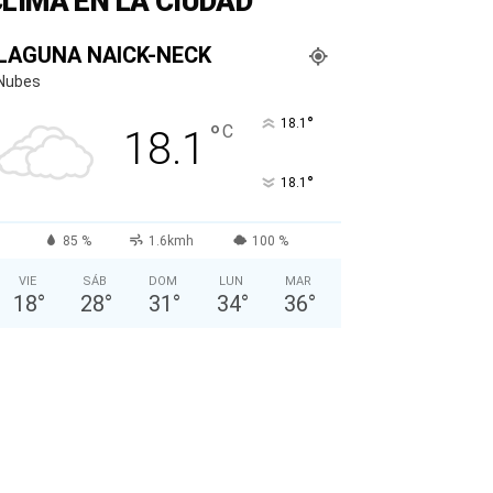
LIMA EN LA CIUDAD
LAGUNA NAICK-NECK
Nubes
°
18.1
°
C
18.1
°
18.1
85 %
1.6kmh
100 %
VIE
SÁB
DOM
LUN
MAR
18
°
28
°
31
°
34
°
36
°