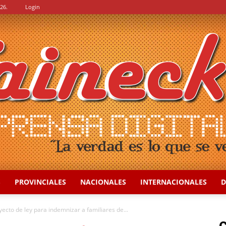
26.
Login
S
PROVINCIALES
NACIONALES
INTERNACIONALES
D
::
ecto de ley para indemnizar a familiares de...