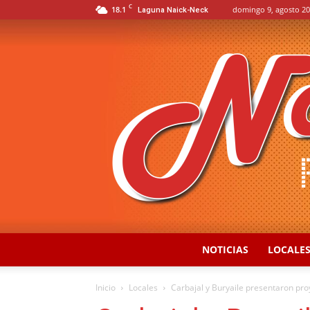
C
18.1
domingo 9, agosto 20
Laguna Naick-Neck
NOTICIAS
LOCALE
Inicio
Locales
Carbajal y Buryaile presentaron proy