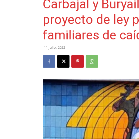
Carbajal y Burya
proyecto de ley 
familiares de caí
11 julio, 2022