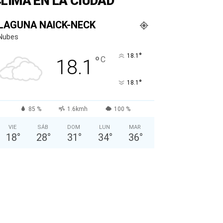
LIMA EN LA CIUDAD
LAGUNA NAICK-NECK
Nubes
°
18.1
°
C
18.1
°
18.1
85 %
1.6kmh
100 %
VIE
SÁB
DOM
LUN
MAR
18
°
28
°
31
°
34
°
36
°