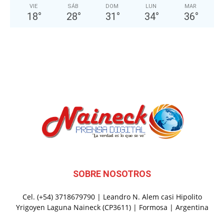
VIE
SÁB
DOM
LUN
MAR
18
°
28
°
31
°
34
°
36
°
SOBRE NOSOTROS
Cel. (+54) 3718679790 | Leandro N. Alem casi Hipolito
Yrigoyen Laguna Naineck (CP3611) | Formosa | Argentina