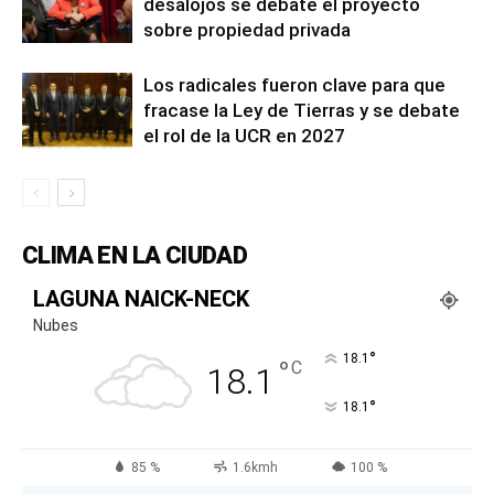
desalojos se debate el proyecto
sobre propiedad privada
Los radicales fueron clave para que
fracase la Ley de Tierras y se debate
el rol de la UCR en 2027
CLIMA EN LA CIUDAD
LAGUNA NAICK-NECK
Nubes
°
18.1
°
C
18.1
°
18.1
85 %
1.6kmh
100 %