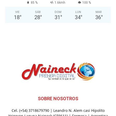
85 %
1.6kmh
100 %
VIE
SÁB
DOM
LUN
MAR
18
°
28
°
31
°
34
°
36
°
SOBRE NOSOTROS
Cel. (+54) 3718679790 | Leandro N. Alem casi Hipolito
Yrigoyen Laguna Naineck (CP3611) | Formosa | Argentina