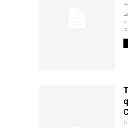
14
Lo
un
lo
T
q
C
14