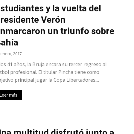
studiantes y la vuelta del
residente Verón
nmarcaron un triunfo sobre
lo
ahía
 enero, 2017
los 41 años, la Bruja encara su tercer regreso al
que
tbol profesional. El titular Pincha tiene como
jetivo principal jugar la Copa Libertadores....
Leer más
se
na multitud disfrutó junto a