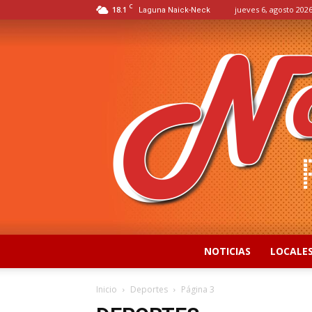
C
18.1
jueves 6, agosto 2026
Laguna Naick-Neck
NOTICIAS
LOCALE
Inicio
Deportes
Página 3