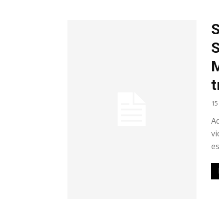
S
S
M
t
15
Ad
vi
es