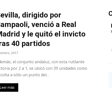
::
C
evilla, dirigido por
ampaoli, venció a Real
adrid y le quitó el invicto
La
ras 40 partidos
 enero, 2017
emás, el conjunto andaluz, con esta rutilante
ctoria por 2 a 1, se ubicó con 39 unidades como
Verdad
colta a sólo un punto del...
Leer más
es