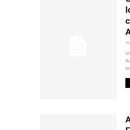
l
c
A
15
Un
Av
lo
A