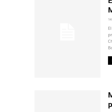
E
14
El
pr
Ch
B
M
p