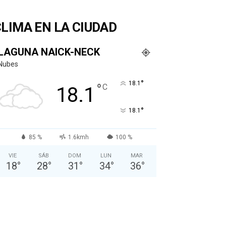
LIMA EN LA CIUDAD
LAGUNA NAICK-NECK
Nubes
°
18.1
°
C
18.1
°
18.1
85 %
1.6kmh
100 %
VIE
SÁB
DOM
LUN
MAR
18
°
28
°
31
°
34
°
36
°