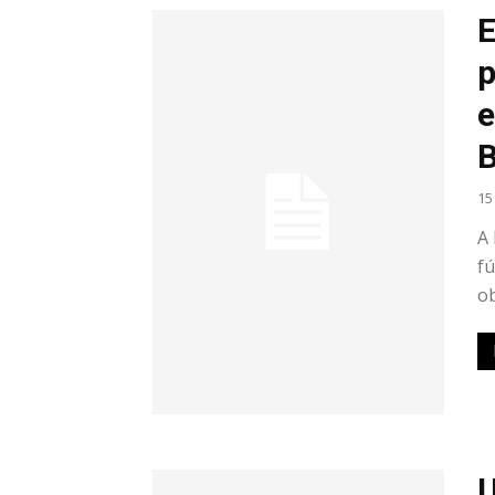
E
p
e
B
15
A 
fú
ob
U