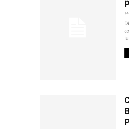
p
14
Di
co
lu
C
B
P