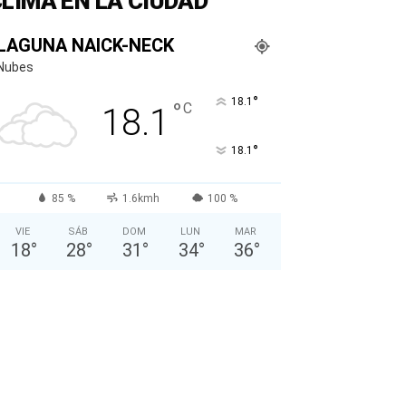
LIMA EN LA CIUDAD
LAGUNA NAICK-NECK
Nubes
°
18.1
°
C
18.1
°
18.1
85 %
1.6kmh
100 %
VIE
SÁB
DOM
LUN
MAR
18
°
28
°
31
°
34
°
36
°