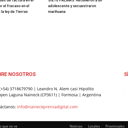
ses de factura en el
SIETE PALMAS: Retuvieron a un
r el fracaso en el
adolescente y secuestraron
la ley de Tierras
marihuana
BRE NOSOTROS
S
 (+54) 3718679790 | Leandro N. Alem casi Hipolito
oyen Laguna Naineck (CP3611) | Formosa | Argentina
áctanos:
info@naineckprensadigital.com
o que se ve
Noticias
Locales
Provinciales