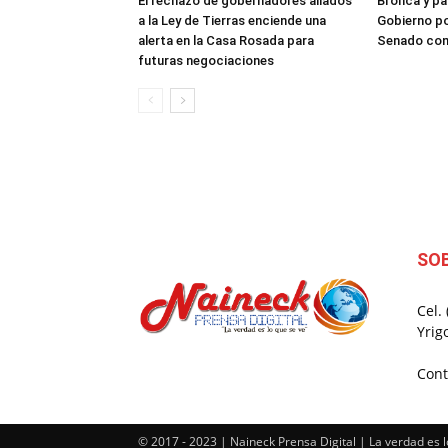
El rechazo de gobernadores aliados
Bronca y pa
a la Ley de Tierras enciende una
Gobierno po
alerta en la Casa Rosada para
Senado con 
futuras negociaciones
SO
Cel.
Yrig
Cont
© 2017 - 2023 | Naineck Prensa Digital | La verdad es l