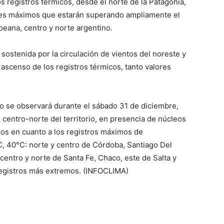
s registros térmicos, desde el norte de la Patagonia,
::
alores máximos que estarán superando ampliamente el
peana, centro y norte argentino.
 sostenida por la circulación de vientos del noreste y
ascenso de los registros térmicos, tanto valores
La
to se observará durante el sábado 31 de diciembre,
 centro-norte del territorio, en presencia de núcleos
os en cuanto a los registros máximos de
Verdad
C, 40°C: norte y centro de Córdoba, Santiago Del
 centro y norte de Santa Fe, Chaco, este de Salta y
registros más extremos. (INFOCLIMA)
es