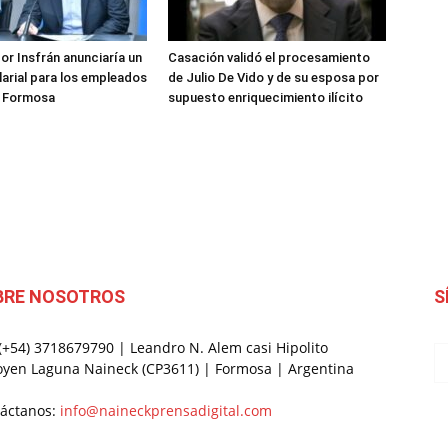
ve…
or Insfrán anunciaría un
Casación validó el procesamiento
arial para los empleados
de Julio De Vido y de su esposa por
e Formosa
supuesto enriquecimiento ilícito
BRE NOSOTROS
S
 (+54) 3718679790 | Leandro N. Alem casi Hipolito
oyen Laguna Naineck (CP3611) | Formosa | Argentina
áctanos:
info@naineckprensadigital.com