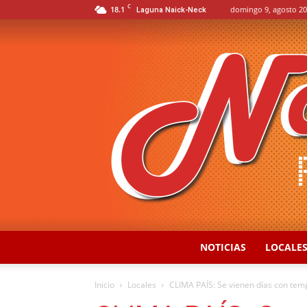
C
18.1
domingo 9, agosto 20
Laguna Naick-Neck
NOTICIAS
LOCALE
Inicio
Locales
CLIMA PAÍS: Se vienen días con tem