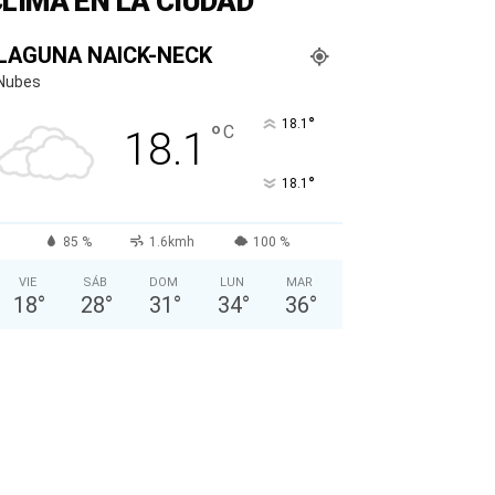
LIMA EN LA CIUDAD
LAGUNA NAICK-NECK
Nubes
°
18.1
°
C
18.1
°
18.1
85 %
1.6kmh
100 %
VIE
SÁB
DOM
LUN
MAR
18
°
28
°
31
°
34
°
36
°