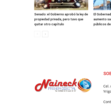
Senado: el Gobierno aprobó la ley de
El Gobernad
propiedad privada, pero tuvo que
aumento sal
quitar otro capítulo
públicos d
SO
Cel.
Yrig
Cont