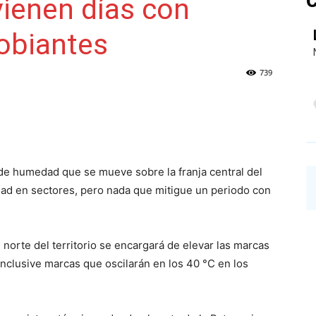
C
ienen días con
obiantes
NAINECK
739
PRENSA
 de humedad que se mueve sobre la franja central del
sidad en sectores, pero nada que mitigue un periodo con
DIGITAL
 norte del territorio se encargará de elevar las marcas
inclusive marcas que oscilarán en los 40 °C en los