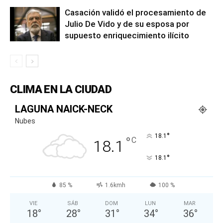
Casación validó el procesamiento de
Julio De Vido y de su esposa por
supuesto enriquecimiento ilícito
CLIMA EN LA CIUDAD
LAGUNA NAICK-NECK
Nubes
°
18.1
°
C
18.1
°
18.1
85 %
1.6kmh
100 %
VIE
SÁB
DOM
LUN
MAR
18
°
28
°
31
°
34
°
36
°