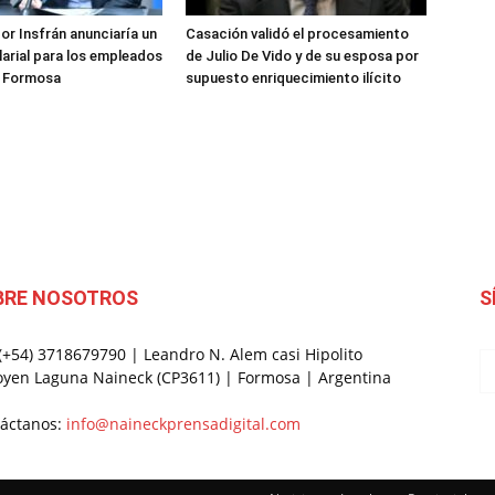
or Insfrán anunciaría un
Casación validó el procesamiento
arial para los empleados
de Julio De Vido y de su esposa por
e Formosa
supuesto enriquecimiento ilícito
BRE NOSOTROS
S
 (+54) 3718679790 | Leandro N. Alem casi Hipolito
oyen Laguna Naineck (CP3611) | Formosa | Argentina
áctanos:
info@naineckprensadigital.com