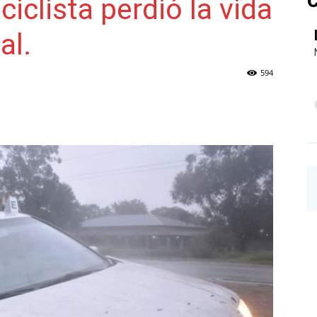
C
clista perdió la vida
al.
NAINECK
594
PRENSA
DIGITAL