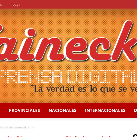
6.
Login
S
PROVINCIALES
NACIONALES
INTERNACIONALES
D
::
 en un siniestro vial.