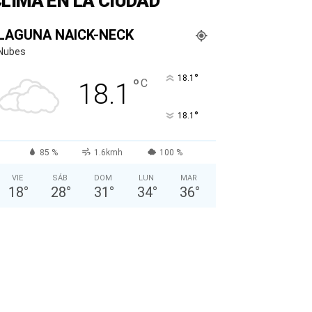
LIMA EN LA CIUDAD
LAGUNA NAICK-NECK
Nubes
°
18.1
°
C
18.1
°
18.1
85 %
1.6kmh
100 %
VIE
SÁB
DOM
LUN
MAR
18
°
28
°
31
°
34
°
36
°