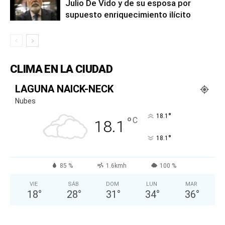
Julio De Vido y de su esposa por
supuesto enriquecimiento ilícito
CLIMA EN LA CIUDAD
LAGUNA NAICK-NECK
Nubes
°
18.1
°
C
18.1
°
18.1
85 %
1.6kmh
100 %
VIE
SÁB
DOM
LUN
MAR
18
°
28
°
31
°
34
°
36
°