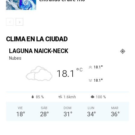
CLIMA EN LA CIUDAD
LAGUNA NAICK-NECK
Nubes
°
18.1
°
C
18.1
°
18.1
85 %
1.6kmh
100 %
VIE
SÁB
DOM
LUN
MAR
18
°
28
°
31
°
34
°
36
°