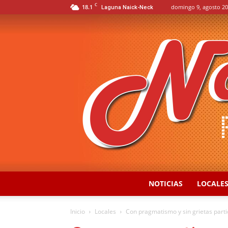
C
18.1
domingo 9, agosto 20
Laguna Naick-Neck
NOTICIAS
LOCALE
Inicio
Locales
Con pragmatismo y sin grietas partid