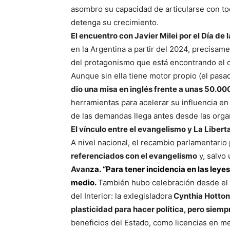
asombro su capacidad de articularse con tod
detenga su crecimiento.
El encuentro con Javier Milei por el Día de 
en la Argentina a partir del 2024, precisam
del protagonismo que está encontrando el cr
Aunque sin ella tiene motor propio (el pasa
dio una misa en inglés frente a unas 50.0
herramientas para acelerar su influencia en
de las demandas llega antes desde las orga
El vínculo entre el evangelismo y La Liber
A nivel nacional, el recambio parlamentario
referenciados con el evangelismo
y, salvo
Avan
za.
“Para tener incidencia en las leyes
medio.
También hubo celebración desde el 
del Interior: la exlegisladora
Cynthia Hotto
plasticidad para hacer política, pero siemp
beneficios del Estado, como licencias en m