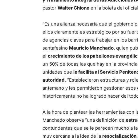
pastor
Walter Ghione
en la boleta del oficia
“Es una alianza necesaria que el gobierno p
ellos claramente es estratégico por su fuerte
de agencias claves para trabajar en los barr
santafesino
Mauricio Manchado
, quien pu
el
crecimiento de los pabellones evangélic
un 50% de todas las que hay en la provincia
unidades que
le facilita al Servicio Penite
autoridad
. “Establecieron estructuras y rol
antemano y les permitieron gestionar esos e
históricamente no ha logrado hacer del todo
A la hora de plantear las herramientas con 
Manchado observa “una definición de
estru
contundentes que se le parecen mucho a las
muy cercana a la idea de la
resocialización