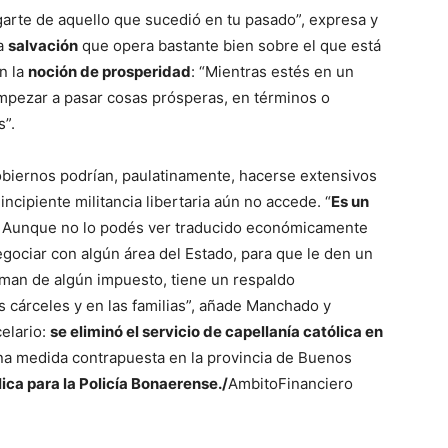
igarte de aquello que sucedió en tu pasado”, expresa y
la
salvación
que opera bastante bien sobre el que está
n la
noción de prosperidad
: “Mientras estés en un
mpezar a pasar cosas prósperas, en términos o
s”.
gobiernos podrían, paulatinamente, hacerse extensivos
a incipiente militancia libertaria aún no accede. “
Es un
. Aunque no lo podés ver traducido económicamente
egociar con algún área del Estado, para que le den un
iman de algún impuesto, tiene un respaldo
 cárceles y en las familias”, añade Manchado y
celario:
se eliminó el servicio de capellanía católica en
una medida contrapuesta en la provincia de Buenos
ica para la Policía Bonaerense./
AmbitoFinanciero