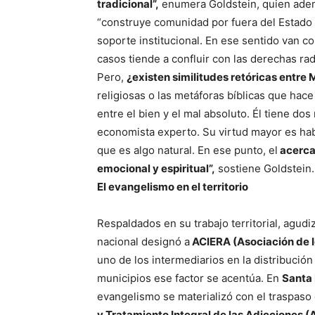
tradicional”,
enumera Goldstein, quien adem
“construye comunidad por fuera del Estado 
soporte institucional. En ese sentido van 
casos tiende a confluir con las derechas rad
Pero,
¿existen similitudes retóricas entre 
religiosas o las metáforas bíblicas que hac
entre el bien y el mal absoluto. Él tiene dos
economista experto. Su virtud mayor es ha
que es algo natural. En ese punto, el
acercam
emocional y espiritual”,
sostiene Goldstein.
El evangelismo en el territorio
Respaldados en su trabajo territorial, agudi
nacional designó a
ACIERA (Asociación de I
uno de los intermediarios en la distribución 
municipios ese factor se acentúa. En
Santa
evangelismo se materializó con el traspaso
y Tratamiento Integral de las Adicciones