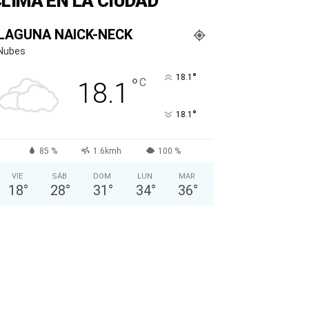
LIMA EN LA CIUDAD
LAGUNA NAICK-NECK
Nubes
°
18.1
°
C
18.1
°
18.1
85 %
1.6kmh
100 %
VIE
SÁB
DOM
LUN
MAR
18
°
28
°
31
°
34
°
36
°