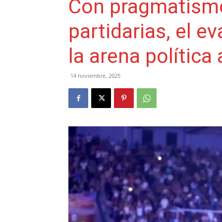
Con pragmatismo 
partidarias, el e
la arena política
14 noviembre, 2025