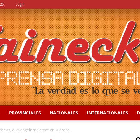
26.
Login
S
PROVINCIALES
NACIONALES
INTERNACIONALES
D
::
arias, el evangelismo crece en la arena...