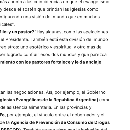
ás apunta a las coincidencias en que el evangelismo
y desde el sostén que brindan las iglesias como
configurando una visión del mundo que en muchos
icales”.
Milei y un pastor?
“Hay algunas, como las apelaciones
e el Presidente. También está esta división del mundo
 registros: uno esotérico y espiritual y otro más de
ber logrado confluir esos dos mundos y que parezca
iento con los pastores fortalece y le da anclaje
zan las negociaciones. Así, por ejemplo, el Gobierno
glesias Evangélicas de la República Argentina)
como
de asistencia alimentaria. En las provincias y
 Fe
, por ejemplo, el vínculo entre el gobernador y el
 de la
Agencia de Prevención de Consumo de Drogas
 (APRECOD).
También quedó claro con la inclusión del