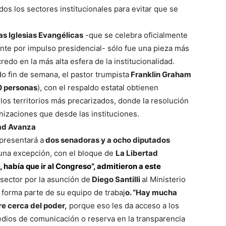
os los sectores institucionales para evitar que se
las Iglesias Evangélicas
-que se celebra oficialmente
ente por impulso presidencial- sólo fue una pieza más
lo
edo en la más alta esfera de la institucionalidad.
do fin de semana, el pastor trumpista
Franklin Graham
00 personas
), con el respaldo estatal obtienen
 los territorios más precarizados, donde la resolución
nizaciones que desde las instituciones.
que
tad Avanza
 presentará a
dos senadoras y a ocho diputados
 una excepción, con el bloque de
La Libertad
, había que ir al Congreso”, admitieron a este
sector por la asunción de
Diego Santilli
al Ministerio
se
n
forma parte de su equipo de trabaj
o. “Hay mucha
re cerca del poder,
porque eso les da acceso a los
edios de comunicación o reserva en la transparencia