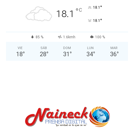
°
18.1
°
C
18.1
°
18.1
85 %
1.6kmh
100 %
VIE
SÁB
DOM
LUN
MAR
18
°
28
°
31
°
34
°
36
°