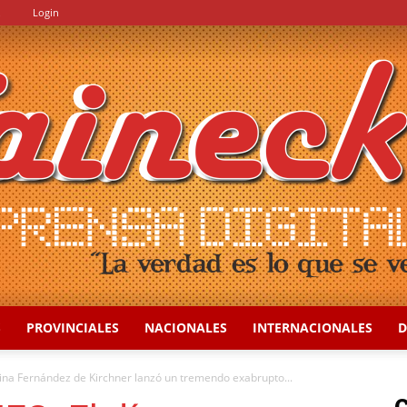
.
Login
S
PROVINCIALES
NACIONALES
INTERNACIONALES
D
::
na Fernández de Kirchner lanzó un tremendo exabrupto...