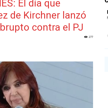
C
S: El día que
ez de Kirchner lanzó
NAINECK
rupto contra el PJ
277
PRENSA
DIGITAL