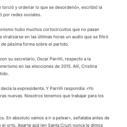
 torció y ordenar lo que se desordenó», escribió la
 por redes sociales.
lo
eronismo hubo muchos cortocircuitos que no pasan
viralizarse en las últimas horas un audio que se filtró
 de pésima forma sobre el partido.
n su secretario, Oscar Parrilli, respecto a la
que
hnerismo en las elecciones de 2015. Allí, Cristina
tido.
ecía la expresidenta. Y Parrilli respondía: «Yo
aras nuevas. Nosotros tenemos que trabajar para los
se
os. En absoluto vamos a ir a pelear», señalaba antes de
n el orto. Aparte acá (en Santa Cruz) nunca le dimos