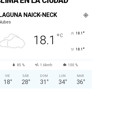
LIMA EN LA CIUDAD
LAGUNA NAICK-NECK
Nubes
°
18.1
°
C
18.1
°
18.1
85 %
1.6kmh
100 %
VIE
SÁB
DOM
LUN
MAR
18
°
28
°
31
°
34
°
36
°