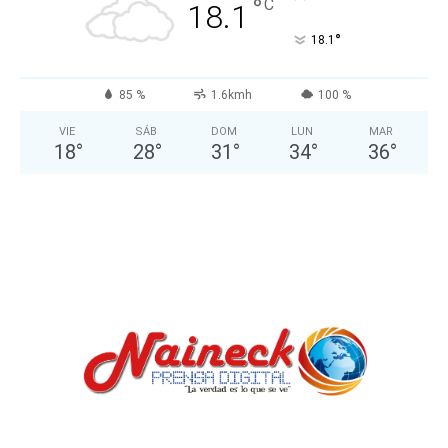
°
C
18.1
°
18.1
85 %
1.6kmh
100 %
VIE
SÁB
DOM
LUN
MAR
18
°
28
°
31
°
34
°
36
°