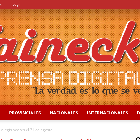
.
Login
S
PROVINCIALES
NACIONALES
INTERNACIONALES
D
::
 y legisladores el 31 de agosto