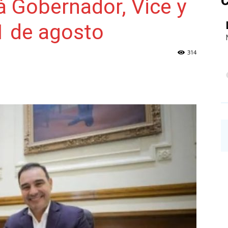
C
rá Gobernador, Vice y
31 de agosto
NAINECK
314
PRENSA
DIGITAL