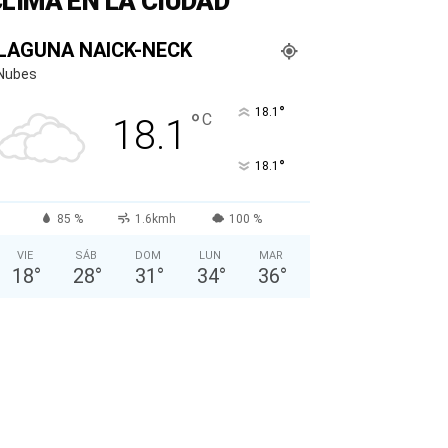
LIMA EN LA CIUDAD
LAGUNA NAICK-NECK
Nubes
°
18.1
°
C
18.1
°
18.1
85 %
1.6kmh
100 %
VIE
SÁB
DOM
LUN
MAR
18
°
28
°
31
°
34
°
36
°