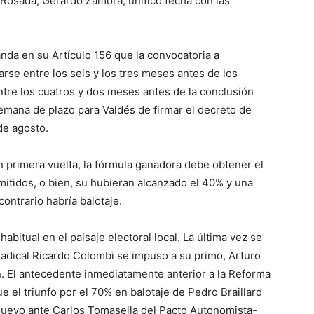
 Rosada, Gerardo Zamora, unificó fecha con las
ve…
anda en su Artículo 156 que la convocatoria a
rse entre los seis y los tres meses antes de los
ntre los cuatros y dos meses antes de la conclusión
semana de plazo para Valdés de firmar el decreto de
de agosto.
 primera vuelta, la fórmula ganadora debe obtener el
mitidos, o bien, su hubieran alcanzado el 40% y una
ontrario habría balotaje.
bitual en el paisaje electoral local. La última vez se
radical Ricardo Colombi se impuso a su primo, Arturo
n. El antecedente inmediatamente anterior a la Reforma
ue el triunfo por el 70% en balotaje de Pedro Braillard
Nuevo ante Carlos Tomasella del Pacto Autonomista-