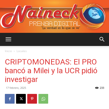
::
Inicio
Locales
CRIPTOMONEDAS: El PRO
NAINECK
bancó a Milei y la UCR pidió
investigar
PRENSA
17 febrero, 2025
233