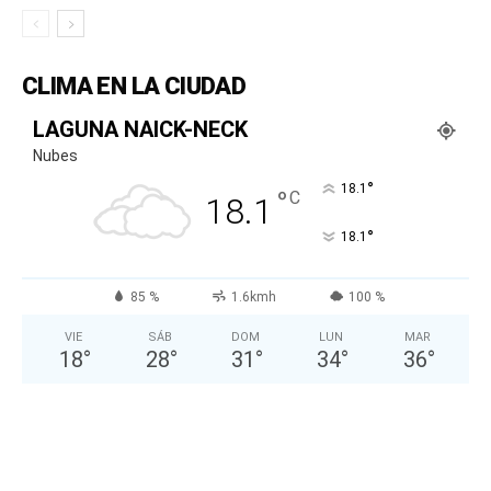
CLIMA EN LA CIUDAD
LAGUNA NAICK-NECK
Nubes
°
18.1
°
C
18.1
°
18.1
85 %
1.6kmh
100 %
VIE
SÁB
DOM
LUN
MAR
18
°
28
°
31
°
34
°
36
°