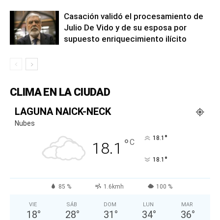
Casación validó el procesamiento de
Julio De Vido y de su esposa por
supuesto enriquecimiento ilícito
CLIMA EN LA CIUDAD
LAGUNA NAICK-NECK
Nubes
°
18.1
°
C
18.1
°
18.1
85 %
1.6kmh
100 %
VIE
SÁB
DOM
LUN
MAR
18
°
28
°
31
°
34
°
36
°