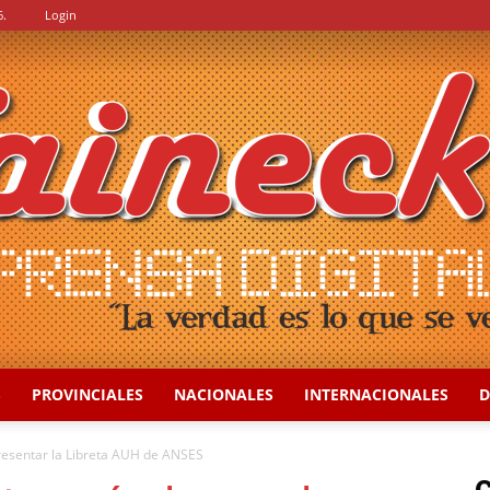
6.
Login
S
PROVINCIALES
NACIONALES
INTERNACIONALES
D
::
esentar la Libreta AUH de ANSES