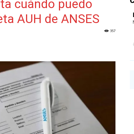
C
ta cuándo puedo
breta AUH de ANSES
NAINECK
357
PRENSA
DIGITAL