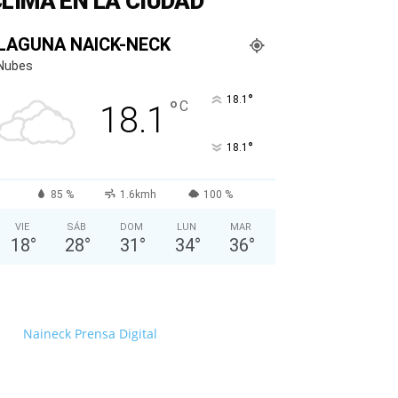
LIMA EN LA CIUDAD
LAGUNA NAICK-NECK
Nubes
°
18.1
°
C
18.1
°
18.1
85 %
1.6kmh
100 %
VIE
SÁB
DOM
LUN
MAR
18
°
28
°
31
°
34
°
36
°
Naineck Prensa Digital