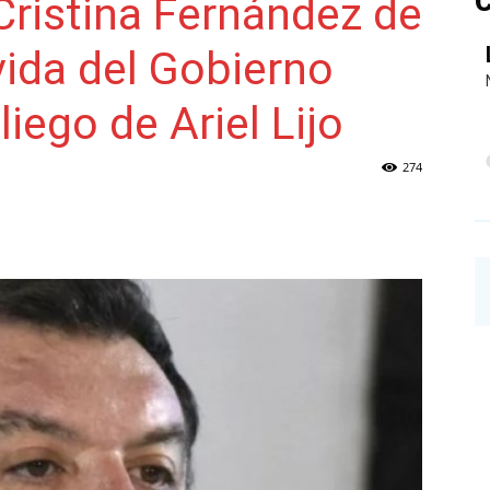
C
Cristina Fernández de
ida del Gobierno
NAINECK
liego de Ariel Lijo
274
PRENSA
DIGITAL