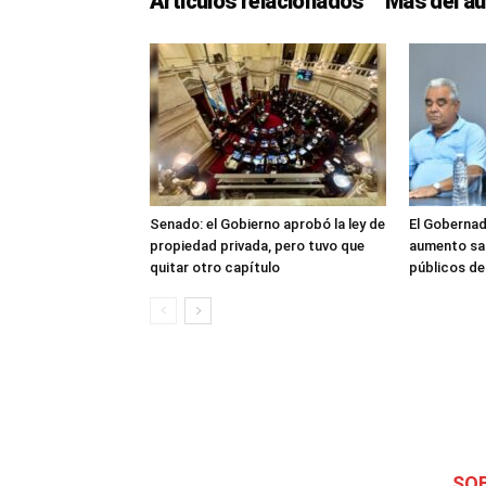
Artículos relacionados
Más del au
Senado: el Gobierno aprobó la ley de
El Gobernad
propiedad privada, pero tuvo que
aumento sal
quitar otro capítulo
públicos d
SO