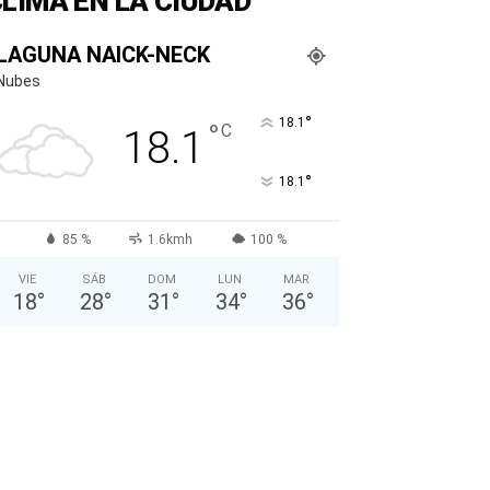
LIMA EN LA CIUDAD
LAGUNA NAICK-NECK
Nubes
°
18.1
°
C
18.1
°
18.1
85 %
1.6kmh
100 %
VIE
SÁB
DOM
LUN
MAR
18
°
28
°
31
°
34
°
36
°