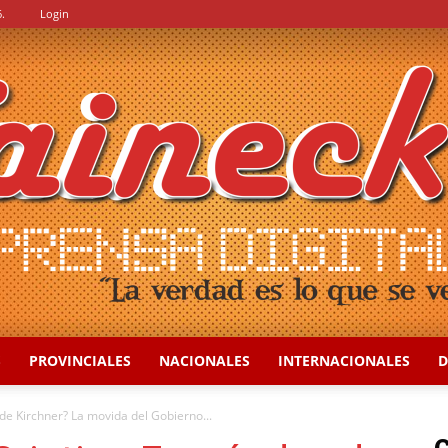
.
Login
S
PROVINCIALES
NACIONALES
INTERNACIONALES
D
::
de Kirchner? La movida del Gobierno...