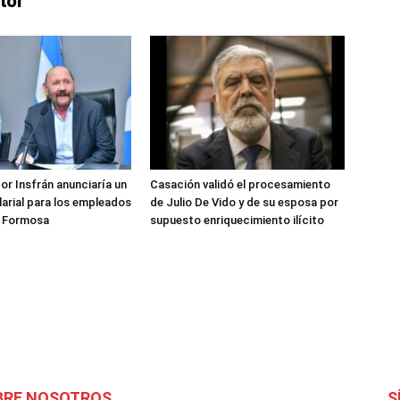
tor
or Insfrán anunciaría un
Casación validó el procesamiento
arial para los empleados
de Julio De Vido y de su esposa por
e Formosa
supuesto enriquecimiento ilícito
BRE NOSOTROS
S