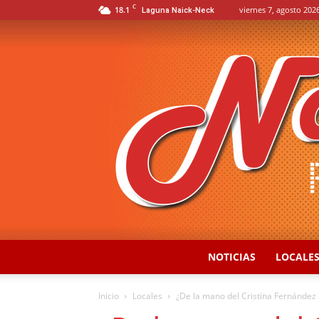
C
18.1
viernes 7, agosto 2026
Laguna Naick-Neck
NOTICIAS
LOCALE
Inicio
Locales
¿De la mano del Cristina Fernández 