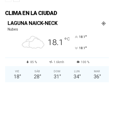
CLIMA EN LA CIUDAD
LAGUNA NAICK-NECK
Nubes
°
18.1
°
C
18.1
°
18.1
85 %
1.6kmh
100 %
VIE
SÁB
DOM
LUN
MAR
18
°
28
°
31
°
34
°
36
°