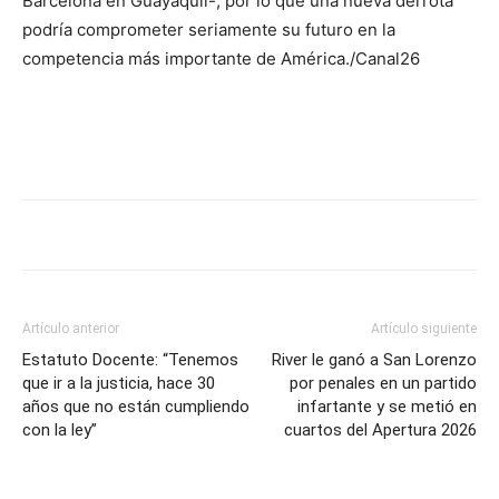
Barcelona en Guayaquil-, por lo que una nueva derrota
podría comprometer seriamente su futuro en la
competencia más importante de América./Canal26
Artículo anterior
Artículo siguiente
Estatuto Docente: “Tenemos
River le ganó a San Lorenzo
que ir a la justicia, hace 30
por penales en un partido
años que no están cumpliendo
infartante y se metió en
con la ley”
cuartos del Apertura 2026