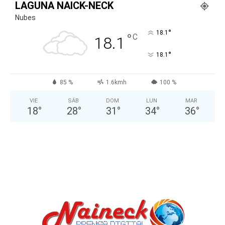
LAGUNA NAICK-NECK
Nubes
°
18.1
°
C
18.1
°
18.1
85 %
1.6kmh
100 %
VIE
SÁB
DOM
LUN
MAR
18
°
28
°
31
°
34
°
36
°