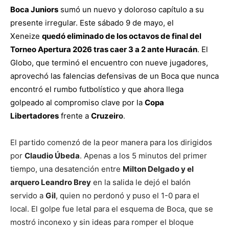
lo
Boca Juniors
sumó un nuevo y doloroso capítulo a su
presente irregular. Este sábado 9 de mayo, el
Xeneize
quedó eliminado de los octavos de final del
que
Torneo Apertura 2026 tras caer 3 a 2 ante Huracán
. El
Globo, que terminó el encuentro con nueve jugadores,
aprovechó las falencias defensivas de un Boca que nunca
encontró el rumbo futbolístico y que ahora llega
se
golpeado al compromiso clave por la
Copa
Libertadores
frente a
Cruzeir
o
.
ve…
El partido comenzó de la peor manera para los dirigidos
por
Claudio Úbeda
. Apenas a los 5 minutos del primer
tiempo, una desatención entre
Milton Delgado y el
arquero Leandro Brey
en la salida le dejó el balón
servido a
Gil
, quien no perdonó y puso el 1-0 para el
local. El golpe fue letal para el esquema de Boca, que se
mostró inconexo y sin ideas para romper el bloque