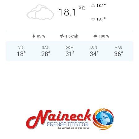
°
18.1
°
C
18.1
°
18.1
85 %
1.6kmh
100 %
VIE
SÁB
DOM
LUN
MAR
18
°
28
°
31
°
34
°
36
°