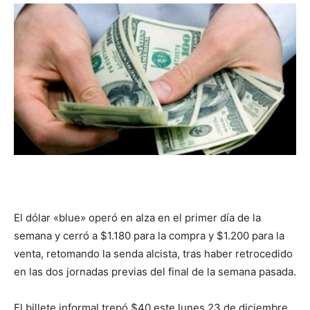
DIGITAL
::
La
Verdad
El dólar «blue» operó en alza en el primer día de la
semana y cerró a $1.180 para la compra y $1.200 para la
es
venta, retomando la senda alcista, tras haber retrocedido
en las dos jornadas previas del final de la semana pasada.
El billete informal trepó $40 este lunes 23 de diciembre.