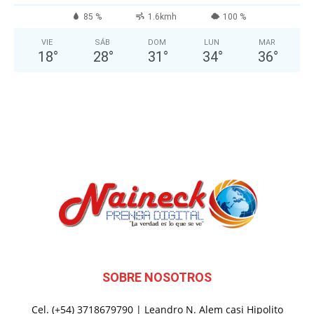
85 %
1.6kmh
100 %
VIE
SÁB
DOM
LUN
MAR
18
°
28
°
31
°
34
°
36
°
SOBRE NOSOTROS
Cel. (+54) 3718679790 | Leandro N. Alem casi Hipolito