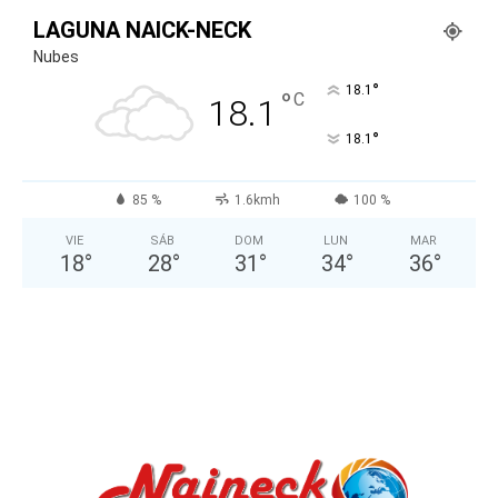
LAGUNA NAICK-NECK
Nubes
°
18.1
°
C
18.1
°
18.1
85 %
1.6kmh
100 %
VIE
SÁB
DOM
LUN
MAR
18
°
28
°
31
°
34
°
36
°