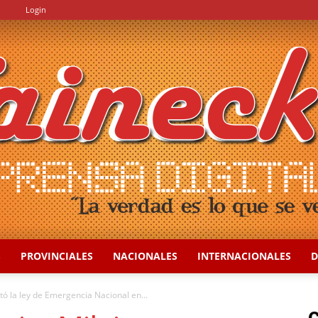
.
Login
S
PROVINCIALES
NACIONALES
INTERNACIONALES
D
::
tó la ley de Emergencia Nacional en...