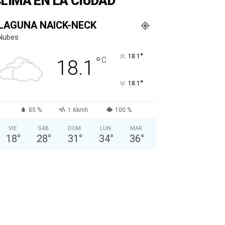
LIMA EN LA CIUDAD
LAGUNA NAICK-NECK
Nubes
°
18.1
°
C
18.1
°
18.1
85 %
1.6kmh
100 %
VIE
SÁB
DOM
LUN
MAR
18
°
28
°
31
°
34
°
36
°