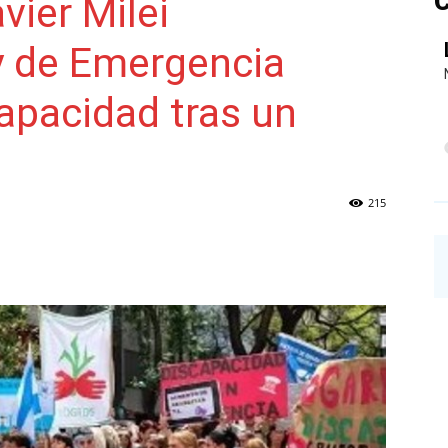
C
vier Milei
y de Emergencia
NAINECK
apacidad tras un
215
PRENSA
DIGITAL