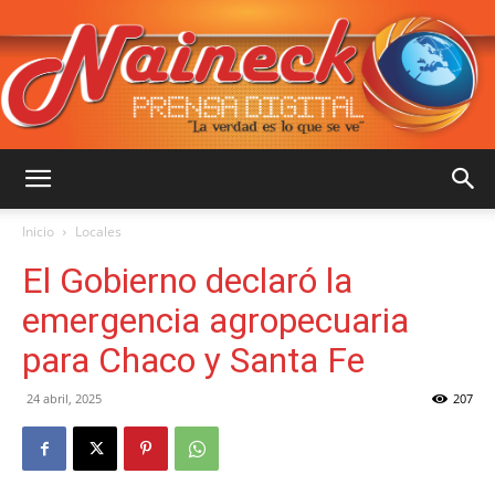
::
Inicio
Locales
El Gobierno declaró la
NAINECK
emergencia agropecuaria
para Chaco y Santa Fe
PRENSA
24 abril, 2025
207