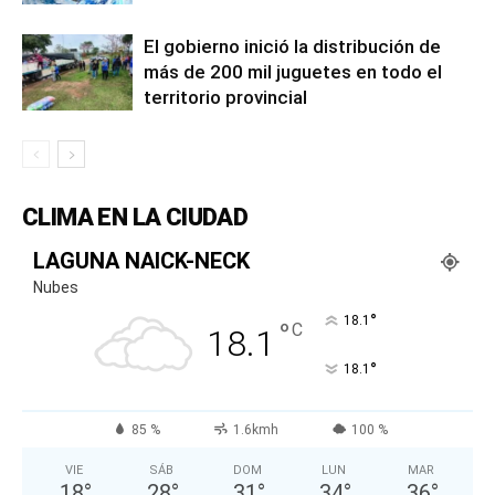
El gobierno inició la distribución de
más de 200 mil juguetes en todo el
territorio provincial
CLIMA EN LA CIUDAD
LAGUNA NAICK-NECK
Nubes
°
18.1
°
C
18.1
°
18.1
85 %
1.6kmh
100 %
VIE
SÁB
DOM
LUN
MAR
18
°
28
°
31
°
34
°
36
°