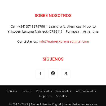
SOBRE NOSOTROS
Cel. (+54) 3718679790 | Leandro N. Alem casi Hipolito
Yrigoyen Laguna Naineck (CP3611) | Formosa | Argentina
Contáctanos:
info@naineckprensadigital.com
SÍGUENOS
Noticias
Locales
Provinciales
Nacionales
Internacionales
Deportes
Sociales
© 2017 - 2023 | Naineck Prensa Digital | La verdad es lo que se ve