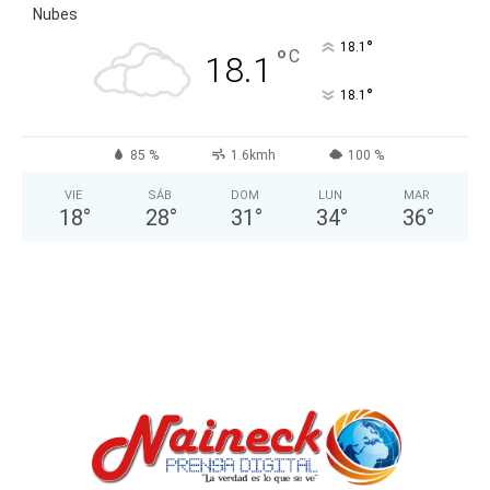
Nubes
°
18.1
°
C
18.1
°
18.1
85 %
1.6kmh
100 %
VIE
SÁB
DOM
LUN
MAR
18
°
28
°
31
°
34
°
36
°