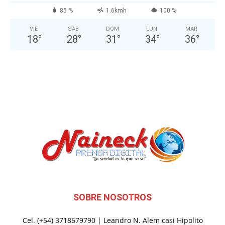
85 %
1.6kmh
100 %
VIE
SÁB
DOM
LUN
MAR
18
°
28
°
31
°
34
°
36
°
SOBRE NOSOTROS
Cel. (+54) 3718679790 | Leandro N. Alem casi Hipolito