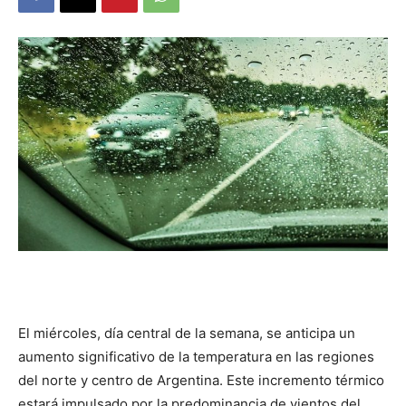
DIGITAL
::
La
Verdad
es
El miércoles, día central de la semana, se anticipa un
aumento significativo de la temperatura en las regiones
del norte y centro de Argentina. Este incremento térmico
estará impulsado por la predominancia de vientos del