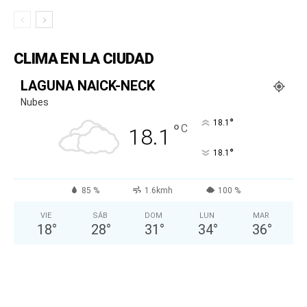
CLIMA EN LA CIUDAD
LAGUNA NAICK-NECK
Nubes
°
18.1
°
C
18.1
°
18.1
85 %
1.6kmh
100 %
VIE
SÁB
DOM
LUN
MAR
18
°
28
°
31
°
34
°
36
°