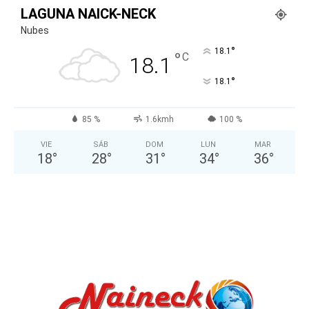
LAGUNA NAICK-NECK
Nubes
°
18.1
°
C
18.1
°
18.1
85 %
1.6kmh
100 %
VIE
SÁB
DOM
LUN
MAR
18
°
28
°
31
°
34
°
36
°