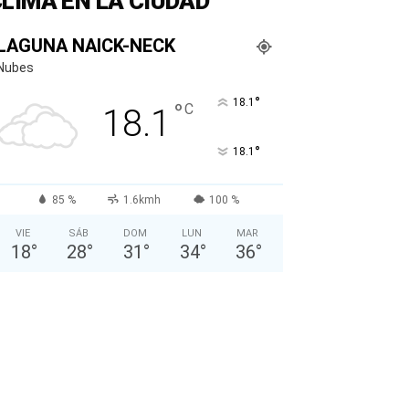
LIMA EN LA CIUDAD
LAGUNA NAICK-NECK
Nubes
°
18.1
°
C
18.1
°
18.1
85 %
1.6kmh
100 %
VIE
SÁB
DOM
LUN
MAR
18
°
28
°
31
°
34
°
36
°