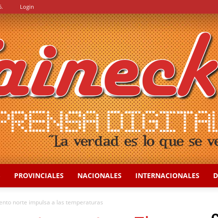
6.
Login
S
PROVINCIALES
NACIONALES
INTERNACIONALES
D
::
iento norte impulsa a las temperaturas