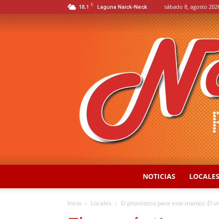
C
18.1
sábado 8, agosto 202
Laguna Naick-Neck
NOTICIAS
LOCALE
Inicio
Locales
El pronóstico para este martes: El v