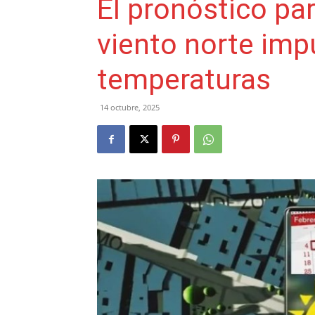
El pronóstico par
viento norte impu
temperaturas
14 octubre, 2025