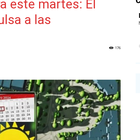
C
a este martes: El
lsa a las
NAINECK
176
PRENSA
DIGITAL