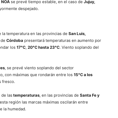
l
NOA
se prevé tiempo estable, en el caso de
Jujuy,
ayormente despejado.
ve…
e la temperatura en las provincias de
San Luis,
a de
Córdoba
presentará temperaturas en aumento por
ondar los
17°C
,
20°C hasta 23°C
. Viento soplando del
res
, se prevé viento soplando del sector
to, con máximas que rondarán entre los
15°C a los
 fresco.
 de las
temperaturas
, en las provincias de
Santa Fe y
a esta región las marcas máximas oscilarán entre
e la humedad.