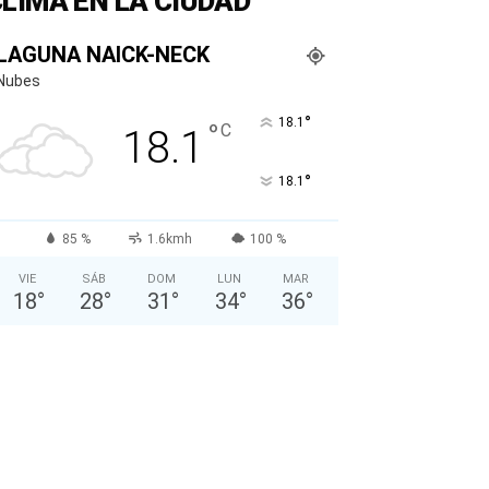
LIMA EN LA CIUDAD
LAGUNA NAICK-NECK
Nubes
°
18.1
°
C
18.1
°
18.1
85 %
1.6kmh
100 %
VIE
SÁB
DOM
LUN
MAR
18
°
28
°
31
°
34
°
36
°