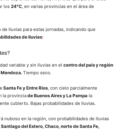
ar los
24°C
, en varias provincias en el área de
lo
 de lluvias para estas jornadas, indicando que
bilidades de lluvias
:
tes?
ad variable y sin lluvias en el
centro del país y región
que
y Mendoza.
Tiempo seco.
de
Santa Fe y Entre Ríos
, con cielo parcialmente
n
la provincia
de Buenos Aires y La Pampa
la
ente cubierto. Bajas probabilidades de lluvias.
se
á nuboso en la región, con probabilidades de lluvias
Santiago del Estero, Chaco, norte de Santa Fe,