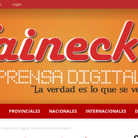
6.
Login
S
PROVINCIALES
NACIONALES
INTERNACIONALES
D
::
temperatura sigue subiendo en la primera...