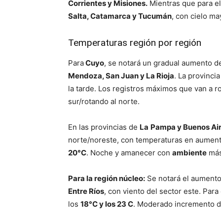
Corrientes y Misiones.
Mientras que para e
Salta, Catamarca y Tucumán
, con cielo m
Temperaturas región por región
Para
Cuyo
, se notará un gradual aumento d
Mendoza, San Juan y La Rioja
. La provinci
la tarde. Los registros máximos que van a r
sur/rotando al norte.
En las provincias de
La
Pampa y Buenos Ai
norte/noreste, con temperaturas en aumen
20°C
. Noche y amanecer con
ambiente
más
Para la región núcleo:
Se notará el aumento
Entre Ríos
, con viento del sector este. Par
los
18°C y los 23 C
. Moderado incremento d