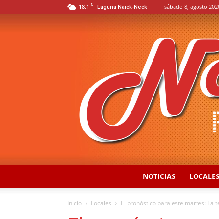
C
18.1
sábado 8, agosto 202
Laguna Naick-Neck
NOTICIAS
LOCALE
Inicio
Locales
El pronóstico para este martes: La 