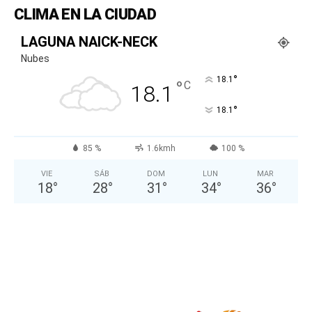
CLIMA EN LA CIUDAD
LAGUNA NAICK-NECK
Nubes
°
18.1
°
C
18.1
°
18.1
85 %
1.6kmh
100 %
VIE
SÁB
DOM
LUN
MAR
18
°
28
°
31
°
34
°
36
°