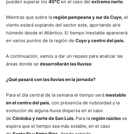
lo
pueden superar los
40°C
en el caso del
extremo norte.
Mientras que sobre la
región pampeana y sur de Cuyo,
el
viento estará soplando del sector este, aportando aire
que
húmedo desde el Atlántico. El tiempo inestable aparecerá
en varios puntos de la región de
Cuyo y centro del país.
se
A continuación, vamos a dar un repaso para analizar las
áreas donde se
desarrollarán las lluvias
:
¿Qué pasará con las lluvias en la jornada?
ve…
Para el día central de la semana el tiempo será
inestable
en el centro del país
, con presencia de nubosidad y la
evolución de alguna lluvia dispersa en el caso
de
Córdoba y norte de San Luis.
Para la
región núcleo
se
espera que el tiempo sea más estable, en el caso
de
Santa Fe y Entre Ríos,
donde estarán