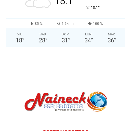
18.1
°
18.1
85 %
1.6kmh
100 %
VIE
SÁB
DOM
LUN
MAR
18
°
28
°
31
°
34
°
36
°