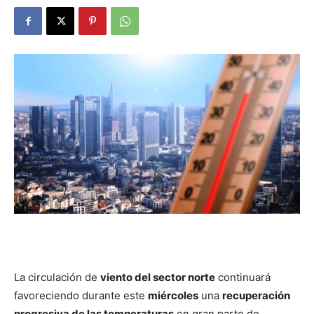
DIGITAL
::
La
Verdad
es
La circulación de
viento del sector norte
continuará
favoreciendo durante este
miércoles
una
recuperación
progresiva de las temperaturas
en gran parte de