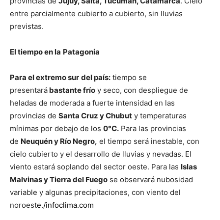
provincias de
Jujuy, Salta, Tucumán, Catamarca
. Cielo
entre parcialmente cubierto a cubierto, sin lluvias
previstas.
El tiempo en la
Patagonia
Para el extremo sur
del país:
tiempo se
presentará
bastante frío
y seco, con despliegue de
heladas de moderada a fuerte intensidad en las
provincias de
Santa Cruz y Chubut
y temperaturas
mínimas por debajo de los
0°C.
Para las provincias
de
Neuquén y Río Negro,
el tiempo será inestable, con
cielo cubierto y el desarrollo de lluvias y nevadas. El
viento estará soplando del sector oeste. Para las
Islas
Malvinas y Tierra del Fuego
se observará nubosidad
variable y algunas precipitaciones, con viento del
noroest
e.
/infoclima.com