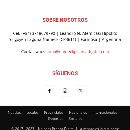
SOBRE NOSOTROS
Cel. (+54) 3718679790 | Leandro N. Alem casi Hipolito
Yrigoyen Laguna Naineck (CP3611) | Formosa | Argentina
Contáctanos:
info@naineckprensadigital.com
SÍGUENOS
Noticias
Locales
Provinciales
Nacionales
Internacionales
Deportes
Sociales
© 2017 - 2023 | Naineck Prensa Digital | La verdad es lo que se ve