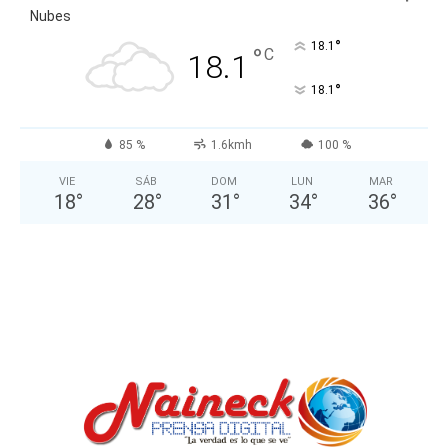
Nubes
°
18.1
°
C
18.1
°
18.1
85 %
1.6kmh
100 %
VIE
SÁB
DOM
LUN
MAR
18
°
28
°
31
°
34
°
36
°