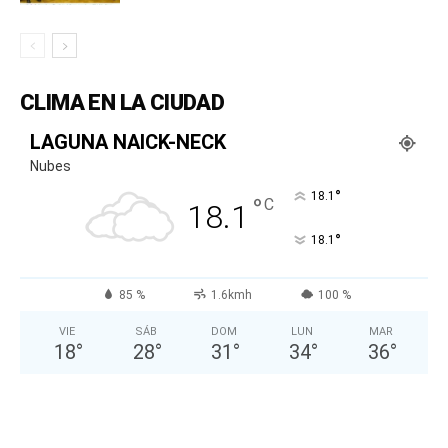
CLIMA EN LA CIUDAD
LAGUNA NAICK-NECK
Nubes
°
18.1
°
C
18.1
°
18.1
85 %
1.6kmh
100 %
VIE
SÁB
DOM
LUN
MAR
18
°
28
°
31
°
34
°
36
°